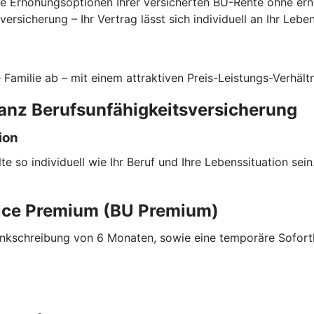
e Erhöhungsoptionen Ihrer versicherten BU-Rente ohne er
rsicherung – Ihr Vertrag lässt sich individuell an Ihr Lebe
e Familie ab – mit einem attraktiven Preis-Leistungs-Verhältn
ianz Berufsunfähigkeitsversicherung
ion
e so individuell wie Ihr Beruf und Ihre Lebenssituation sei
lice Premium (BU Premium)
nkschreibung von 6 Monaten, sowie eine temporäre Soforthi