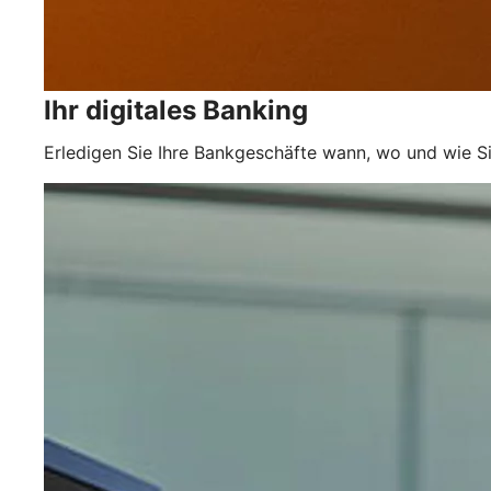
Ihr digitales Banking
Erledigen Sie Ihre Bankgeschäfte wann, wo und wie Si