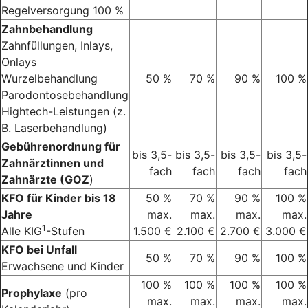
Regelversorgung 100 %
Zahnbehandlung
Zahnfüllungen, Inlays,
Onlays
Wurzelbehandlung
50 %
70 %
90 %
100 %
Parodontosebehandlung
Hightech-Leistungen (z.
B. Laserbehandlung)
Gebührenordnung für
bis 3,5-
bis 3,5-
bis 3,5-
bis 3,5-
Zahnärztinnen und
fach
fach
fach
fach
Zahnärzte (GOZ
)
KFO für Kinder bis 18
50 %
70 %
90 %
100 %
Jahre
max.
max.
max.
max.
1
Alle KIG
-Stufen
1.500 €
2.100 €
2.700 €
3.000 €
KFO bei Unfall
50 %
70 %
90 %
100 %
Erwachsene und Kinder
100 %
100 %
100 %
100 %
Prophylaxe
(pro
max.
max.
max.
max.