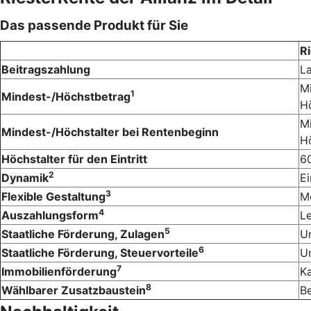
Das passende Produkt für Sie
Ri
Beitragszahlung
L
Mi
1
Mindest-/Höchstbetrag
Hö
Mi
Mindest-/Höchstalter bei Rentenbeginn
Hö
Höchstalter für den Eintritt
6
2
Dynamik
Ei
3
Flexible Gestaltung
M
4
Auszahlungsform
Le
5
Staatliche Förderung, Zulagen
U
6
Staatliche Förderung, Steuervorteile
U
7
Immobilienförderung
K
8
Wählbarer Zusatzbaustein
Be