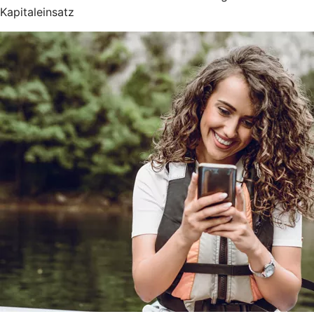
Kapitaleinsatz