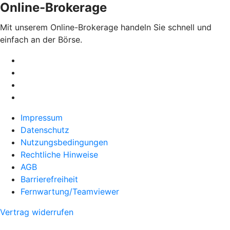
Online-Brokerage
Mit unserem Online-Brokerage handeln Sie schnell und
einfach an der Börse.
Impressum
Datenschutz
Nutzungsbedingungen
Rechtliche Hinweise
AGB
Barrierefreiheit
Fernwartung/Teamviewer
Vertrag widerrufen