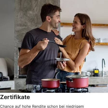
Zertifikate
Chance auf hohe Rendite schon bei niedrigem