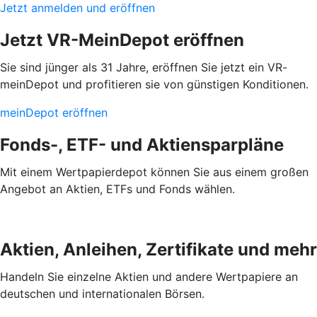
Jetzt anmelden und eröffnen
Jetzt VR-MeinDepot eröffnen
Sie sind jünger als 31 Jahre, eröffnen Sie jetzt ein VR-
meinDepot und profitieren sie von günstigen Konditionen.
meinDepot eröffnen
Fonds-, ETF- und Aktiensparpläne
Mit einem Wertpapierdepot können Sie aus einem großen
Angebot an Aktien, ETFs und Fonds wählen.
Aktien, Anleihen, Zertifikate und mehr
Handeln Sie einzelne Aktien und andere Wertpapiere an
deutschen und internationalen Börsen.